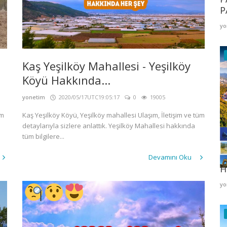
P
yo
Kaş Yeşilköy Mahallesi - Yeşilköy
Köyü Hakkında...
yonetim
2020/05/17UTC19:05:17
0
19005
üm
Kaş Yeşilköy Köyü, Yeşilköy mahallesi Ulaşım, İletişim ve tüm
detaylarıyla sizlere anlattık. Yeşilköy Mahallesi hakkında
tüm bilgilere...
K
Devamını Oku
H
yo