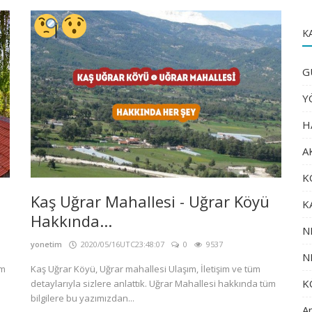
K
G
Y
H
A
K
Kaş Uğrar Mahallesi - Uğrar Köyü
K
Hakkında...
N
yonetim
2020/05/16UTC23:48:07
0
9537
N
üm
Kaş Uğrar Köyü, Uğrar mahallesi Ulaşım, İletişim ve tüm
K
detaylarıyla sizlere anlattık. Uğrar Mahallesi hakkında tüm
bilgilere bu yazımızdan...
An