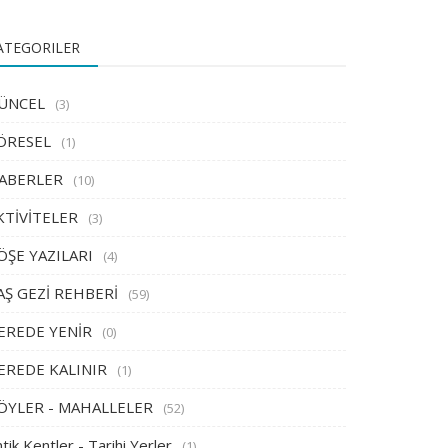
ATEGORILER
ÜNCEL
(3)
ÖRESEL
(1)
ABERLER
(10)
KTİVİTELER
(3)
ÖŞE YAZILARI
(4)
AŞ GEZİ REHBERİ
(59)
EREDE YENİR
(0)
EREDE KALINIR
(1)
ÖYLER - MAHALLELER
(52)
tik Kentler - Tarihi Yerler
(1)