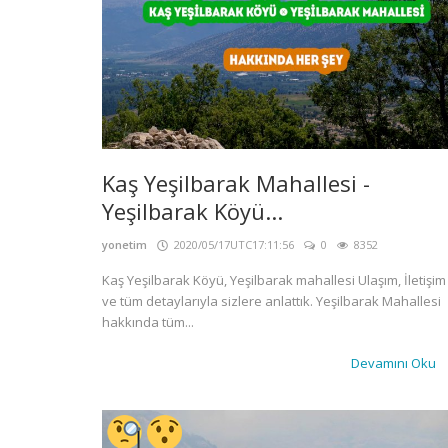
Kaş Yeşilbarak Mahallesi -
Yeşilbarak Köyü...
yonetim
2020/05/17UTC17:11:56
0
8352
Kaş Yeşilbarak Köyü, Yeşilbarak mahallesi Ulaşım, İletişim
ve tüm detaylarıyla sizlere anlattık. Yeşilbarak Mahallesi
hakkında tüm...
Devamını Oku