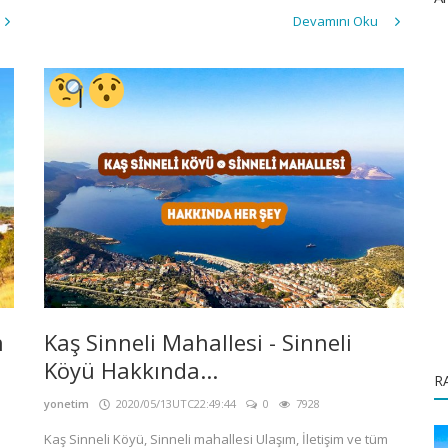
Devamını Oku
n
Kaş Sinneli Mahallesi - Sinneli
Köyü Hakkında...
R
yonetim
2020/05/13UTC22:49:44
0
7928
Kaş Sinneli Köyü, Sinneli mahallesi Ulaşım, İletişim ve tüm