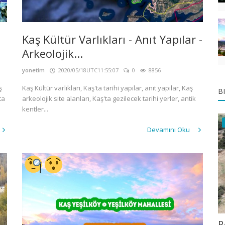
Kaş Kültür Varlıkları - Anıt Yapılar -
Arkeolojik...
yonetim
2020/05/18UTC11:55:07
0
8856
ş
Kaş Kültür varlıkları, Kaş'ta tarihi yapılar, anıt yapılar, Kaş
B
ta
arkeolojik site alanları, Kaş'ta gezilecek tarihi yerler, antik
kentler...
Devamını Oku
P