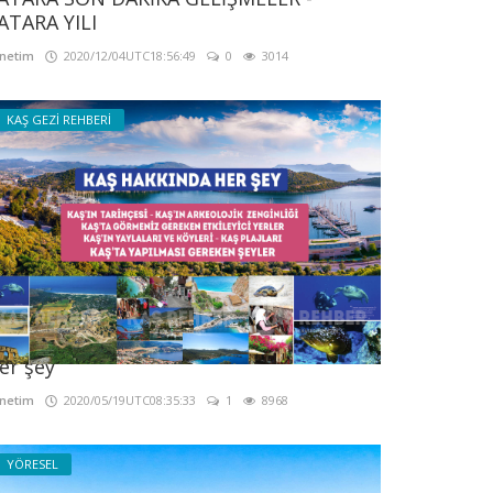
ATARA YILI
netim
2020/12/04UTC18:56:49
0
3014
KAŞ GEZİ REHBERİ
aş Tanıtım - Kaş Rehberi - Kaş Hakkında
er şey
netim
2020/05/19UTC08:35:33
1
8968
YÖRESEL