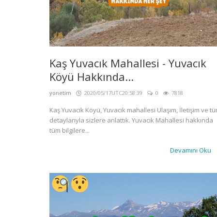
Kaş Yuvacık Mahallesi - Yuvacık
Köyü Hakkında...
yonetim
2020/05/17UTC20:58:39
0
7818
Kaş Yuvacık Köyü, Yuvacık mahallesi Ulaşım, İletişim ve t
detaylarıyla sizlere anlattık. Yuvacık Mahallesi hakkında
tüm bilgilere...
Devamını Oku