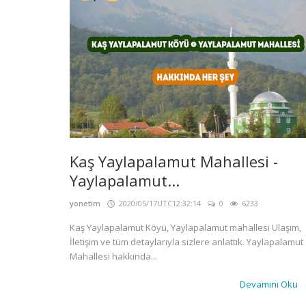
Kaş Yaylapalamut Mahallesi -
Yaylapalamut...
yonetim
2020/05/17UTC12:32:14
0
6233
Kaş Yaylapalamut Köyü, Yaylapalamut mahallesi Ulaşım,
İletişim ve tüm detaylarıyla sizlere anlattık. Yaylapalamut
Mahallesi hakkında...
Devamını Oku