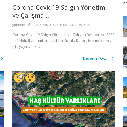
P
Corona Covid19 Salgın Yönetimi
ve Çalışma...
yonetim
2020/06/02UTC06:49:08
0
3422
Corona Covid19 Salgın Yönetimi ve Çalışma Rehberi ve 2020
- 41 Nolu İl Umumi Hıfzıssıhha Kurulu Kararı, işletmelerimiz
için yayınladık....
Devamını Oku