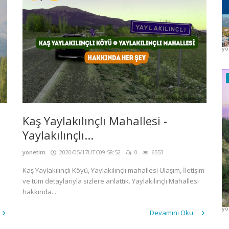
K
H
yo
Kaş Yaylakılınçlı Mahallesi -
Yaylakılınçlı...
yonetim
2020/05/17UTC09:58:52
0
6553
Kaş Yaylakılınçlı Köyü, Yaylakılınçlı mahallesi Ulaşım, İletişim
K
ve tüm detaylarıyla sizlere anlattık. Yaylakılınçlı Mahallesi
H
hakkında...
yo
Devamını Oku