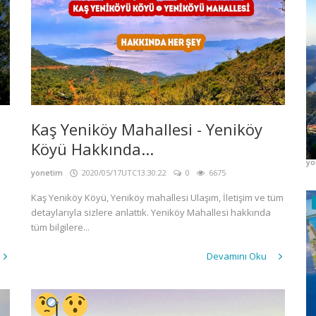
K
Kaş Yeniköy Mahallesi - Yeniköy
A
Köyü Hakkında...
yo
yonetim
2020/05/17UTC13:30:22
0
6675
Kaş Yeniköy Köyü, Yeniköy mahallesi Ulaşım, İletişim ve tüm
detaylarıyla sizlere anlattık. Yeniköy Mahallesi hakkında
tüm bilgilere...
Devamını Oku