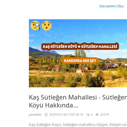
Devamını Oku
Kaş Sütleğen Mahallesi - Sütleğe
Köyü Hakkında...
yonetim
2020/05/14UTC00:50:19
0
20279
Kaş Sütleğen Köyü, Sütleğen mahallesi Ulaşım, İletişim ve