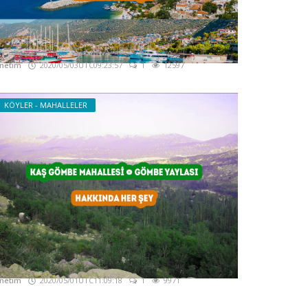
aş Kalkan - Kalkan Gezi Rehberi
akkında Her şey
netim
2020/05/03UTC09:23:57
1
12597
KÖYLER - MAHALLELER
aş Gömbe Mahallesi - Gömbe Yaylası -
akkında Her şey
netim
2020/05/01UTC11:09:18
1
9971