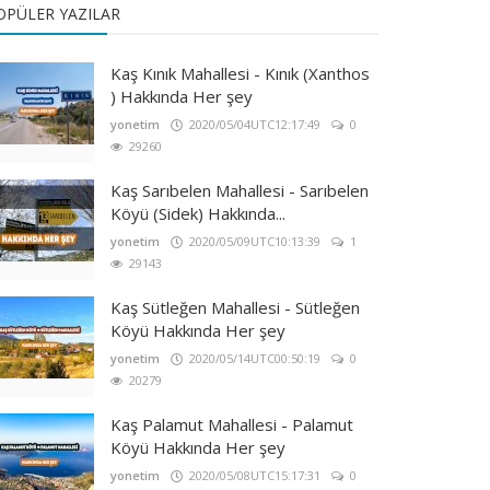
OPÜLER YAZILAR
Kaş Kınık Mahallesi - Kınık (Xanthos
) Hakkında Her şey
yonetim
2020/05/04UTC12:17:49
0
29260
Kaş Sarıbelen Mahallesi - Sarıbelen
Köyü (Sidek) Hakkında...
yonetim
2020/05/09UTC10:13:39
1
29143
Kaş Sütleğen Mahallesi - Sütleğen
Köyü Hakkında Her şey
yonetim
2020/05/14UTC00:50:19
0
20279
Kaş Palamut Mahallesi - Palamut
Köyü Hakkında Her şey
yonetim
2020/05/08UTC15:17:31
0