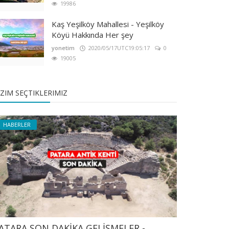
19986
Kaş Yeşilköy Mahallesi - Yeşilköy
Köyü Hakkında Her şey
yonetim
2020/05/17UTC19:05:17
0
19005
IZIM SEÇTIKLERIMIZ
HABERLER
ATARA SON DAKİKA GELİŞMELER -