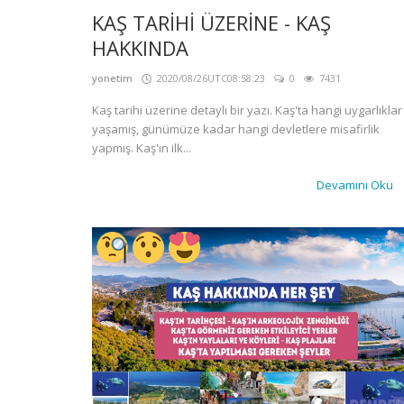
KAŞ TARİHİ ÜZERİNE - KAŞ
HAKKINDA
yonetim
2020/08/26UTC08:58:23
0
7431
Kaş tarihi üzerine detaylı bir yazı. Kaş'ta hangi uygarlıklar
yaşamış, günümüze kadar hangi devletlere misafirlik
yapmış. Kaş'ın ilk...
Devamını Oku