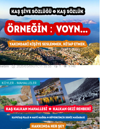
aş Ağız Sözlüğü - Kaş Yerel Sözlüğü - Kaş
ğzı
netim
2020/05/09UTC11:55:55
1
9746
KÖYLER - MAHALLELER