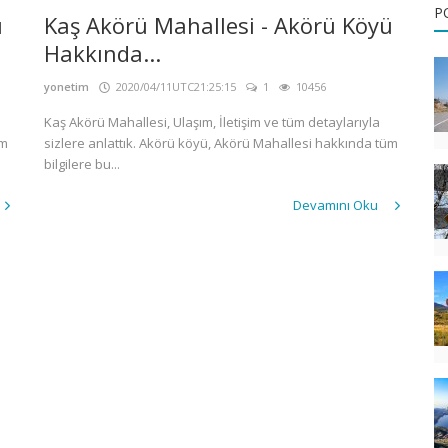
P
ü
Kaş Akörü Mahallesi - Akörü Köyü
Hakkında...
yonetim
2020/04/11UTC21:25:15
1
10456
Kaş Akörü Mahallesi, Ulaşım, İletişim ve tüm detaylarıyla
üm
sizlere anlattık. Akörü köyü, Akörü Mahallesi hakkında tüm
bilgilere bu...
Devamını Oku