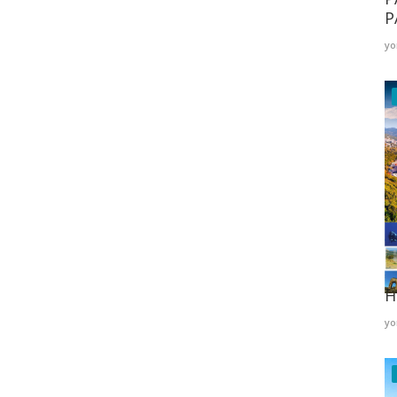
P
yo
K
H
yo