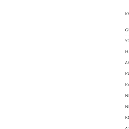
K
G
Y
H
A
K
K
N
N
K
An