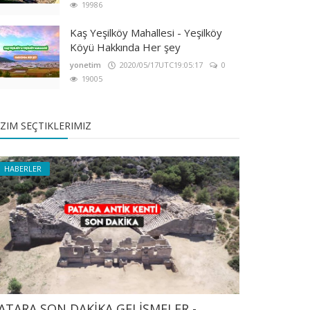
19986
Kaş Yeşilköy Mahallesi - Yeşilköy
Köyü Hakkında Her şey
yonetim
2020/05/17UTC19:05:17
0
19005
IZIM SEÇTIKLERIMIZ
HABERLER
ATARA SON DAKİKA GELİŞMELER -