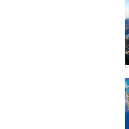
K
A
yo