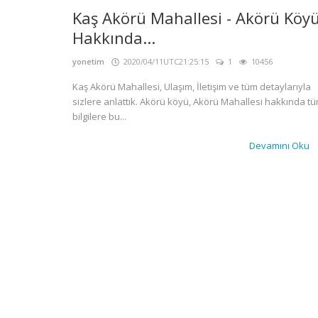
Kaş Akörü Mahallesi - Akörü Köy
Hakkında...
yonetim
2020/04/11UTC21:25:15
1
10456
Kaş Akörü Mahallesi, Ulaşım, İletişim ve tüm detaylarıyla
sizlere anlattık. Akörü köyü, Akörü Mahallesi hakkında t
bilgilere bu...
Devamını Oku