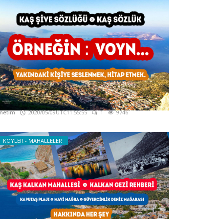
aş Ağız Sözlüğü - Kaş Yerel Sözlüğü - Kaş
ğzı
netim
2020/05/09UTC11:55:55
1
9746
KÖYLER - MAHALLELER