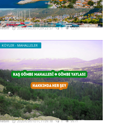
aş Kalkan - Kalkan Gezi Rehberi
akkında Her şey
netim
2020/05/03UTC09:23:57
1
12597
KÖYLER - MAHALLELER
aş Gömbe Mahallesi - Gömbe Yaylası -
akkında Her şey
netim
2020/05/01UTC11:09:18
1
9971