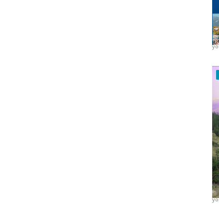
K
H
yo
K
H
yo