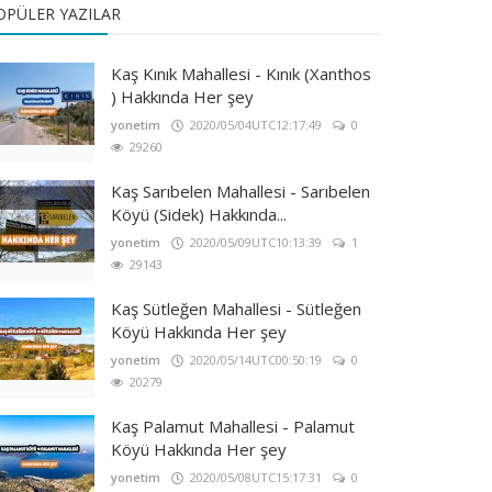
OPÜLER YAZILAR
Kaş Kınık Mahallesi - Kınık (Xanthos
) Hakkında Her şey
yonetim
2020/05/04UTC12:17:49
0
29260
Kaş Sarıbelen Mahallesi - Sarıbelen
Köyü (Sidek) Hakkında...
yonetim
2020/05/09UTC10:13:39
1
29143
Kaş Sütleğen Mahallesi - Sütleğen
Köyü Hakkında Her şey
yonetim
2020/05/14UTC00:50:19
0
20279
Kaş Palamut Mahallesi - Palamut
Köyü Hakkında Her şey
yonetim
2020/05/08UTC15:17:31
0