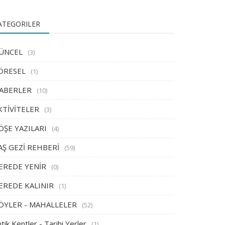
ATEGORILER
ÜNCEL
(3)
ÖRESEL
(1)
ABERLER
(10)
KTİVİTELER
(3)
ÖŞE YAZILARI
(4)
AŞ GEZİ REHBERİ
(59)
EREDE YENİR
(0)
EREDE KALINIR
(1)
ÖYLER - MAHALLELER
(52)
tik Kentler - Tarihi Yerler
(1)