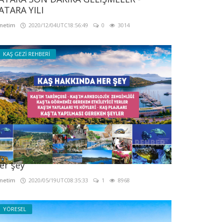
ATARA YILI
netim
2020/12/04UTC18:56:49
0
3014
KAŞ GEZİ REHBERİ
aş Tanıtım - Kaş Rehberi - Kaş Hakkında
er şey
netim
2020/05/19UTC08:35:33
1
8968
YÖRESEL