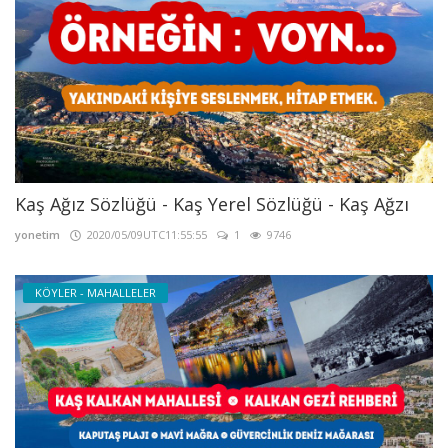
Kaş Ağız Sözlüğü - Kaş Yerel Sözlüğü - Kaş Ağzı
yonetim
2020/05/09UTC11:55:55
1
9746
KÖYLER - MAHALLELER