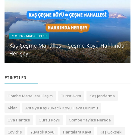
KÖYLER - MAHALLELER
Kaş Çeşme Mahallesi - Çeşme Köyü Hakkında
Her şey
ETIKETLER
Gömbe Mahallesi Ulaşım
Turist Akını
Kaş Jandarma
Aklar
Antalya Kaş Yuvacık Köyü Hava Durumu
Ova Haritası
Gürsu Köyü
Gömbe Yaylası Nerede
Covid19
Yuvacık Köyü
Haritalara Kayıt
Kaş Gökseki