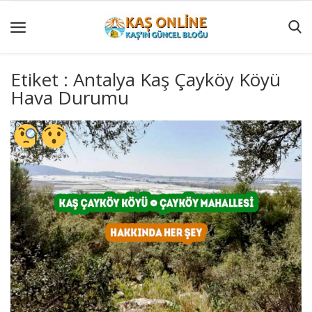
Etiket : Antalya Kaş Çayköy Köyü
Hava Durumu
GÜNCEL
YÖRESEL
HABERLER
AKTİVİTELER
KÖŞE
YAZILARI
KAŞ
GEZİ
REHBERİ