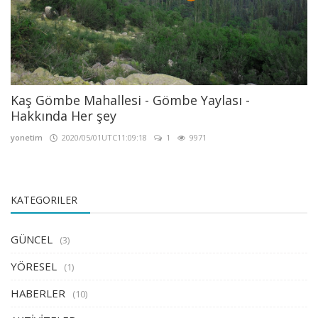
Kaş Gömbe Mahallesi - Gömbe Yaylası -
Hakkında Her şey
yonetim
2020/05/01UTC11:09:18
1
9971
KATEGORILER
GÜNCEL
(3)
YÖRESEL
(1)
HABERLER
(10)