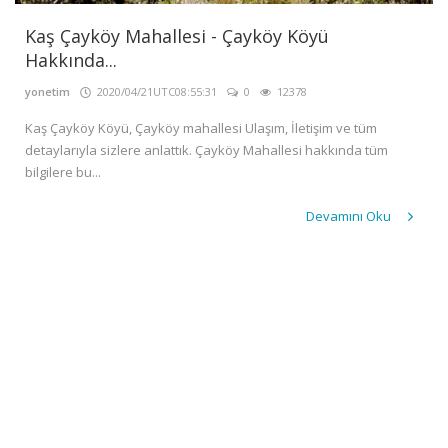
GALERİ
Kaş Çayköy Mahallesi - Çayköy Köyü
İLETİŞİM
Hakkında...
GİRİŞ
yonetim
2020/04/21UTC08:55:31
0
12378
Kayıt
Kaş Çayköy Köyü, Çayköy mahallesi Ulaşım, İletişim ve tüm
Ol
detaylarıyla sizlere anlattık. Çayköy Mahallesi hakkında tüm
bilgilere bu...
Devamını Oku