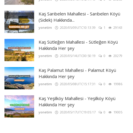
Kaş Sarıbelen Mahallesi - Sarıbelen Köyü
(Sidek) Hakkında...
yonetim
2020/05/09UTC10:13:39
1
29143
Kaş Sütleğen Mahallesi - Sütleğen Köyü
Hakkında Her şey
yonetim
2020/05/14UTC00:50:19
0
20279
Kaş Palamut Mahallesi - Palamut Köyü
Hakkında Her şey
yonetim
2020/05/08UTC15:17:31
0
19986
Kaş Yeşilköy Mahallesi - Yeşilköy Köyü
Hakkında Her şey
yonetim
2020/05/17UTC19:05:17
0
19005