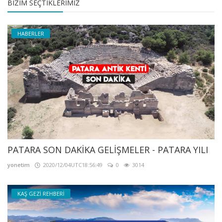
BIZIM SEÇTIKLERIMIZ
HABERLER
PATARA SON DAKİKA GELİŞMELER - PATARA YILI
yonetim
2020/12/04UTC18:56:49
0
3014
KAŞ GEZİ REHBERİ