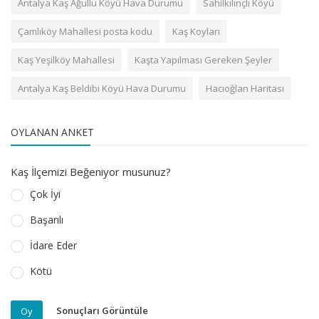
Antalya Kaş Ağullu Köyü Hava Durumu
Sahilkılınçlı Köyü
Çamlıköy Mahallesi posta kodu
Kaş Koyları
Kaş Yeşilköy Mahallesi
Kaşta Yapılması Gereken Şeyler
Antalya Kaş Beldibi Köyü Hava Durumu
Hacıoğlan Haritası
OYLANAN ANKET
Kaş İlçemizi Beğeniyor musunuz?
Çok İyi
Başarılı
İdare Eder
Kötü
Sonuçları Görüntüle
Oy