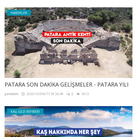
HABERLER
PATARA SON DAKİKA GELİŞMELER - PATARA YILI
yonetim
2020/12/04UTC18:56:49
0
3013
KAŞ GEZİ REHBERİ