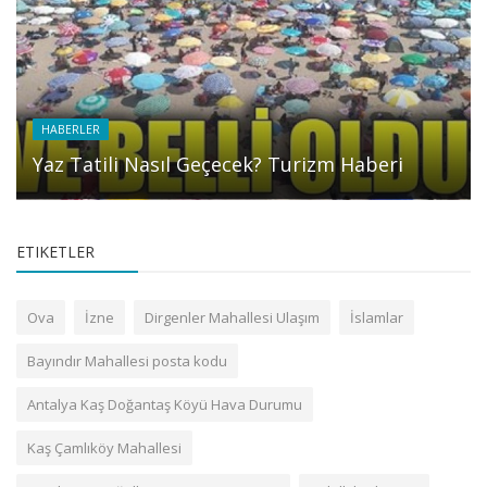
HABERLER
Yaz Tatili Nasıl Geçecek? Turizm Haberi
ETIKETLER
Ova
İzne
Dirgenler Mahallesi Ulaşım
İslamlar
Bayındır Mahallesi posta kodu
Antalya Kaş Doğantaş Köyü Hava Durumu
Kaş Çamlıköy Mahallesi