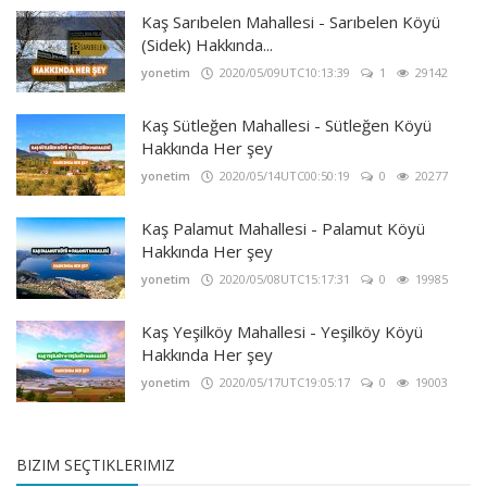
Kaş Sarıbelen Mahallesi - Sarıbelen Köyü
(Sidek) Hakkında...
yonetim
2020/05/09UTC10:13:39
1
29142
Kaş Sütleğen Mahallesi - Sütleğen Köyü
Hakkında Her şey
yonetim
2020/05/14UTC00:50:19
0
20277
Kaş Palamut Mahallesi - Palamut Köyü
Hakkında Her şey
yonetim
2020/05/08UTC15:17:31
0
19985
Kaş Yeşilköy Mahallesi - Yeşilköy Köyü
Hakkında Her şey
yonetim
2020/05/17UTC19:05:17
0
19003
BIZIM SEÇTIKLERIMIZ