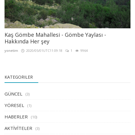
Kaş Gömbe Mahallesi - Gömbe Yaylası -
Hakkında Her şey
yonetim
2020/05/01UTC11:09:18
1
9964
KATEGORILER
GÜNCEL
(3)
YÖRESEL
(1)
HABERLER
(10)
AKTİVİTELER
(3)