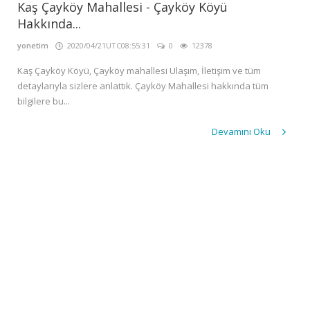
GALERİ
Kaş Çayköy Mahallesi - Çayköy Köyü
Hakkında...
İLETİŞİM
yonetim
2020/04/21UTC08:55:31
0
12378
GİRİŞ
Kaş Çayköy Köyü, Çayköy mahallesi Ulaşım, İletişim ve tüm
Kayıt
detaylarıyla sizlere anlattık. Çayköy Mahallesi hakkında tüm
Ol
bilgilere bu...
Devamını Oku