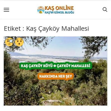
Etiket : Kaş Çayköy Mahallesi
GÜNCEL
YÖRESEL
HABERLER
AKTİVİTELER
KÖŞE
YAZILARI
KAŞ
GEZİ
REHBERİ