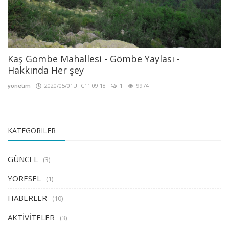
Kaş Gömbe Mahallesi - Gömbe Yaylası -
Hakkında Her şey
yonetim
2020/05/01UTC11:09:18
1
9974
KATEGORILER
GÜNCEL
(3)
YÖRESEL
(1)
HABERLER
(10)
AKTİVİTELER
(3)