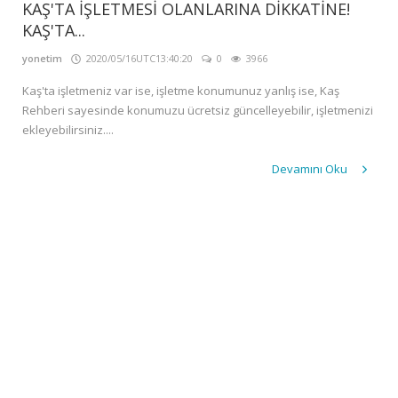
GALERİ
KAŞ'TA İŞLETMESİ OLANLARINA DİKKATİNE!
KAŞ'TA...
İLETİŞİM
yonetim
2020/05/16UTC13:40:20
0
3966
GİRİŞ
Kaş'ta işletmeniz var ise, işletme konumunuz yanlış ise, Kaş
Kayıt
Rehberi sayesinde konumuzu ücretsiz güncelleyebilir, işletmenizi
Ol
ekleyebilirsiniz....
Devamını Oku