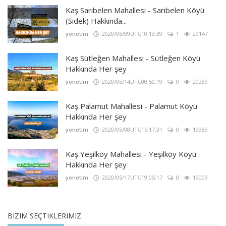
Kaş Sarıbelen Mahallesi - Sarıbelen Köyü
(Sidek) Hakkında...
yonetim
2020/05/09UTC10:13:39
1
29147
Kaş Sütleğen Mahallesi - Sütleğen Köyü
Hakkında Her şey
yonetim
2020/05/14UTC00:50:19
0
20289
Kaş Palamut Mahallesi - Palamut Köyü
Hakkında Her şey
yonetim
2020/05/08UTC15:17:31
0
19989
Kaş Yeşilköy Mahallesi - Yeşilköy Köyü
Hakkında Her şey
yonetim
2020/05/17UTC19:05:17
0
19009
BIZIM SEÇTIKLERIMIZ