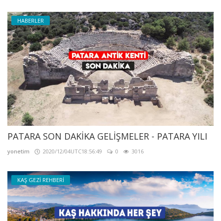
HABERLER
PATARA SON DAKİKA GELİŞMELER - PATARA YILI
yonetim
2020/12/04UTC18:56:49
0
3016
KAŞ GEZİ REHBERİ