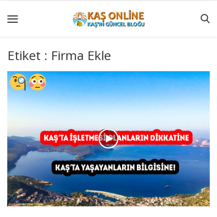
Etiket : Firma Ekle
GÜNCEL
YÖRESEL
HABERLER
AKTİVİTELER
KÖŞE
YAZILARI
KAŞ
GEZİ
REHBERİ