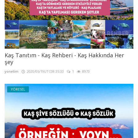
Kaş Tanıtım - Kaş Rehberi - Kaş Hakkında Her
şey
yonetim
2020/05/19UTC08:35:33
1
8973
YÖRESEL