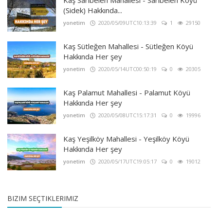
(Sidek) Hakkında...
yonetim
2020/05/09UTC10:13:39
1
29150
Kaş Sütleğen Mahallesi - Sütleğen Köyü
Hakkında Her şey
yonetim
2020/05/14UTC00:50:19
0
20305
Kaş Palamut Mahallesi - Palamut Köyü
Hakkında Her şey
yonetim
2020/05/08UTC15:17:31
0
19996
Kaş Yeşilköy Mahallesi - Yeşilköy Köyü
Hakkında Her şey
yonetim
2020/05/17UTC19:05:17
0
19012
BIZIM SEÇTIKLERIMIZ