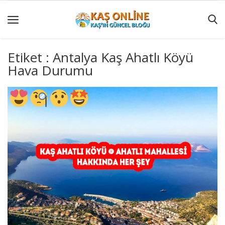
Etiket : Antalya Kaş Ahatlı Köyü
Hava Durumu
GÜNCEL
YÖRESEL
HABERLER
AKTİVİTELER
KÖŞE
YAZILARI
KAŞ
GEZİ
REHBERİ