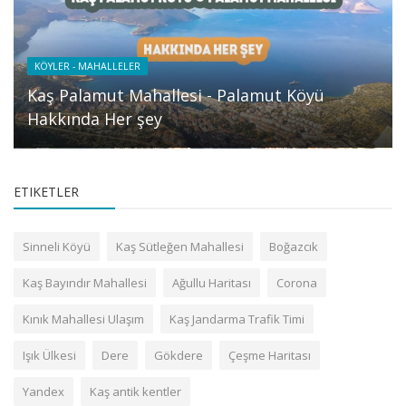
KÖYLER - MAHALLELER
Kaş Palamut Mahallesi - Palamut Köyü
Hakkında Her şey
ETIKETLER
Sinneli Köyü
Kaş Sütleğen Mahallesi
Boğazcık
Kaş Bayındır Mahallesi
Ağullu Haritası
Corona
Kınık Mahallesi Ulaşım
Kaş Jandarma Trafik Timi
Işık Ülkesi
Dere
Gökdere
Çeşme Haritası
Yandex
Kaş antik kentler