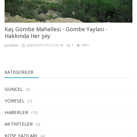
Kaş Gömbe Mahallesi - Gömbe Yaylası -
Hakkında Her şey
yonetim
2020/05/01UTC11:09:18
1
9991
KATEGORILER
GÜNCEL
(3)
YÖRESEL
(1)
HABERLER
(10)
AKTİVİTELER
(3)
KÖŞE YAZILARI
(4)