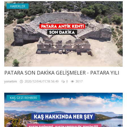
HABERLER
PATARA SON DAKİKA GELİŞMELER - PATARA YILI
yonetim
2020/12/04UTC18:56:49
0
3017
KAŞ GEZİ REHBERİ