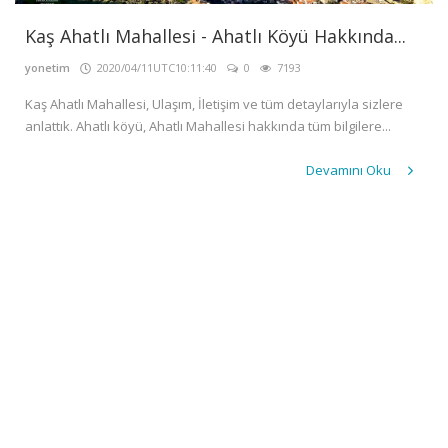
GALERİ
Kaş Ahatlı Mahallesi - Ahatlı Köyü Hakkında...
İLETİŞİM
yonetim
2020/04/11UTC10:11:40
0
7193
GİRİŞ
Kaş Ahatlı Mahallesi, Ulaşım, İletişim ve tüm detaylarıyla sizlere
Kayıt
anlattık. Ahatlı köyü, Ahatlı Mahallesi hakkında tüm bilgilere...
Ol
Devamını Oku