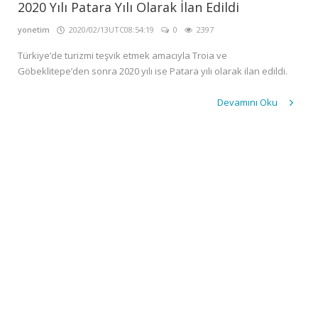
GALERİ
2020 Yılı Patara Yılı Olarak İlan Edildi
İLETİŞİM
yonetim
2020/02/13UTC08:54:19
0
2397
GİRİŞ
Türkiye’de turizmi teşvik etmek amacıyla Troia ve
Göbeklitepe’den sonra 2020 yılı ise Patara yılı olarak ilan edildi.
Kayıt
Devamını Oku
Ol