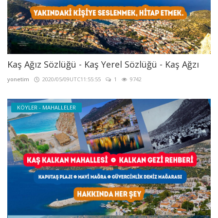
Kaş Ağız Sözlüğü - Kaş Yerel Sözlüğü - Kaş Ağzı
yonetim
2020/05/09UTC11:55:55
1
9742
KÖYLER - MAHALLELER