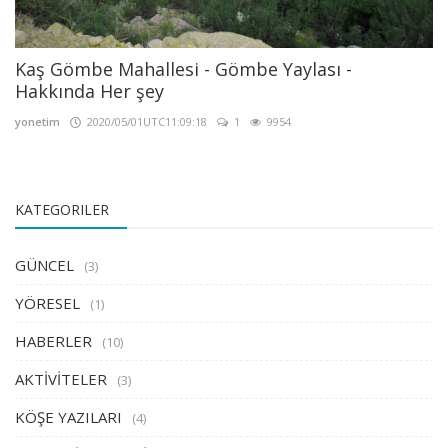
Kaş Gömbe Mahallesi - Gömbe Yaylası -
Hakkında Her şey
yonetim
2020/05/01UTC11:09:18
1
9954
KATEGORILER
GÜNCEL
(3)
YÖRESEL
(1)
HABERLER
(10)
AKTİVİTELER
(3)
KÖŞE YAZILARI
(4)