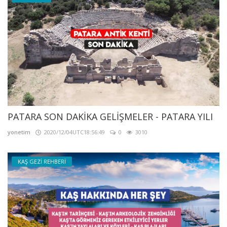
PATARA SON DAKİKA GELİŞMELER - PATARA YILI
yonetim
2020/12/04UTC18:56:49
0
3010
KAŞ GEZİ REHBERİ