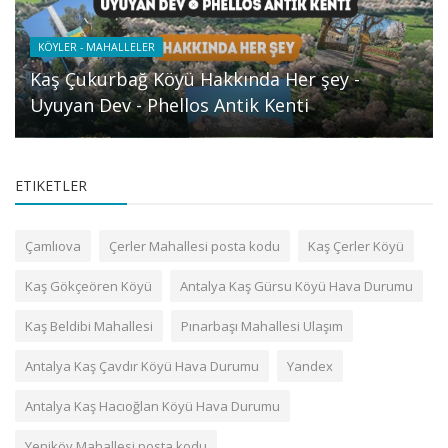
KÖYLER - MAHALLELER
Kaş Çukurbağ Köyü Hakkında Her şey -
Uyuyan Dev - Phellos Antik Kenti
ETIKETLER
Çamlıova
Çerler Mahallesi posta kodu
Kaş Çerler Köyü
Kaş Gökçeören Köyü
Antalya Kaş Gürsu Köyü Hava Durumu
Kaş Beldibi Mahallesi
Pınarbaşı Mahallesi Ulaşım
Antalya Kaş Çavdır Köyü Hava Durumu
Yandex
Antalya Kaş Hacıoğlan Köyü Hava Durumu
Yeniköy Mahallesi posta kodu