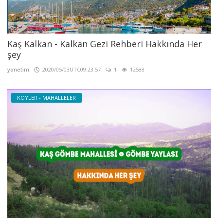
Kaş Kalkan - Kalkan Gezi Rehberi Hakkında Her
şey
yonetim
2020/05/03UTC09:23:57
1
12588
KÖYLER - MAHALLELER