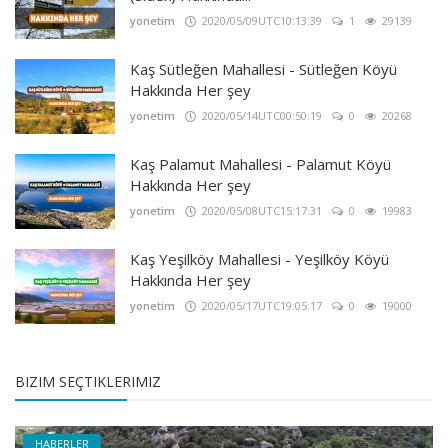
yonetim
2020/05/09UTC10:13:39
1
29139
Kaş Sütleğen Mahallesi - Sütleğen Köyü
Hakkında Her şey
yonetim
2020/05/14UTC00:50:19
0
20268
Kaş Palamut Mahallesi - Palamut Köyü
Hakkında Her şey
yonetim
2020/05/08UTC15:17:31
0
19983
Kaş Yeşilköy Mahallesi - Yeşilköy Köyü
Hakkında Her şey
yonetim
2020/05/17UTC19:05:17
0
19000
BIZIM SEÇTIKLERIMIZ
HABERLER