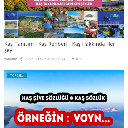
Kaş Tanıtım - Kaş Rehberi - Kaş Hakkında Her
şey
yonetim
2020/05/19UTC08:35:33
1
8966
YÖRESEL