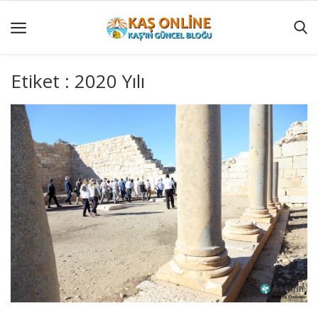
Etiket : 2020 Yılı
GÜNCEL
YÖRESEL
HABERLER
AKTİVİTELER
KÖŞE
YAZILARI
KAŞ
GEZİ
REHBERİ