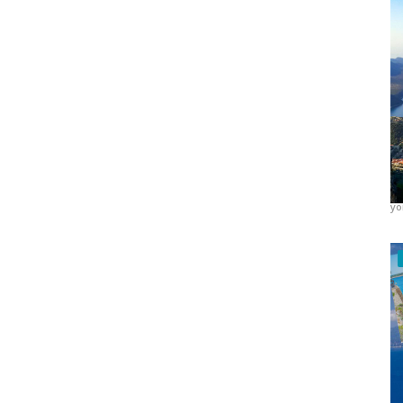
K
A
yo