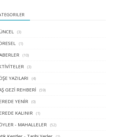
ATEGORILER
ÜNCEL
(3)
ÖRESEL
(1)
ABERLER
(10)
KTİVİTELER
(3)
ÖŞE YAZILARI
(4)
AŞ GEZİ REHBERİ
(59)
EREDE YENİR
(0)
EREDE KALINIR
(1)
ÖYLER - MAHALLELER
(52)
tik Kentler - Tarihi Yerler
(1)