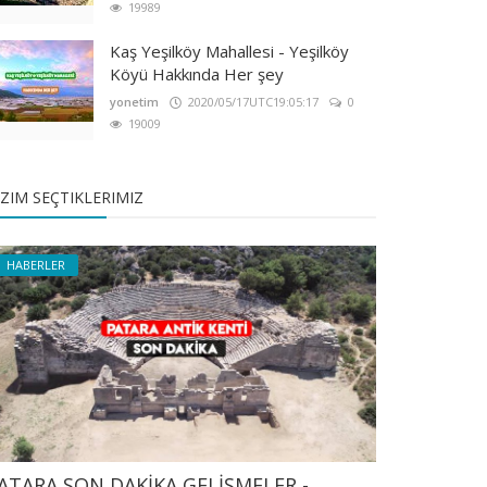
19989
Kaş Yeşilköy Mahallesi - Yeşilköy
Köyü Hakkında Her şey
yonetim
2020/05/17UTC19:05:17
0
19009
IZIM SEÇTIKLERIMIZ
HABERLER
ATARA SON DAKİKA GELİŞMELER -