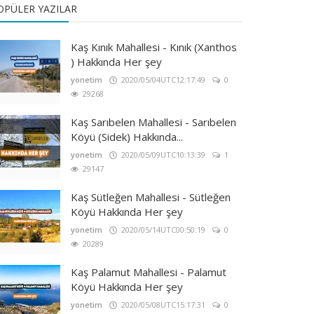
OPÜLER YAZILAR
Kaş Kınık Mahallesi - Kınık (Xanthos
) Hakkında Her şey
yonetim
2020/05/04UTC12:17:49
0
29268
Kaş Sarıbelen Mahallesi - Sarıbelen
Köyü (Sidek) Hakkında...
yonetim
2020/05/09UTC10:13:39
1
29147
Kaş Sütleğen Mahallesi - Sütleğen
Köyü Hakkında Her şey
yonetim
2020/05/14UTC00:50:19
0
20289
Kaş Palamut Mahallesi - Palamut
Köyü Hakkında Her şey
yonetim
2020/05/08UTC15:17:31
0