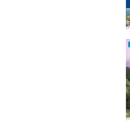
K
H
yo
K
H
yo