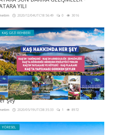
ATARA YILI
netim
2020/12/04UTC18:56:49
0
3016
KAŞ GEZİ REHBERİ
aş Tanıtım - Kaş Rehberi - Kaş Hakkında
er şey
netim
2020/05/19UTC08:35:33
1
8972
YÖRESEL