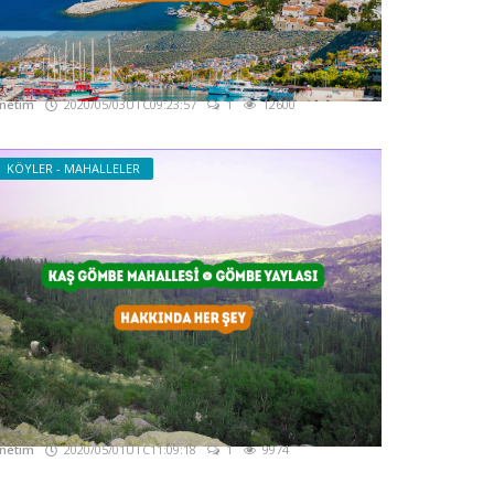
aş Kalkan - Kalkan Gezi Rehberi
akkında Her şey
netim
2020/05/03UTC09:23:57
1
12600
KÖYLER - MAHALLELER
aş Gömbe Mahallesi - Gömbe Yaylası -
akkında Her şey
netim
2020/05/01UTC11:09:18
1
9974