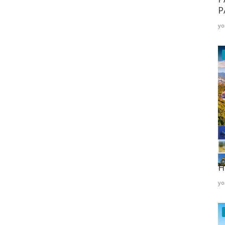
P
yo
K
H
yo