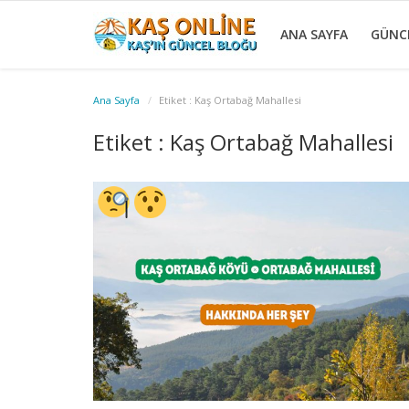
ANA SAYFA
GÜNC
Ana Sayfa
Etiket : Kaş Ortabağ Mahallesi
GÜNCEL
YÖRESEL
HABERLER
AKTİVİTELER
KÖŞE
KAŞ
GALERİ
İLETİŞİM
GİRİŞ
Kayıt
Etiket : Kaş Ortabağ Mahallesi
YAZILARI
GEZİ
Ol
REHBERİ