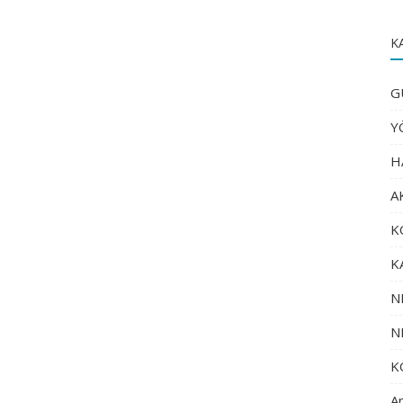
K
G
Y
H
A
K
K
N
N
K
An