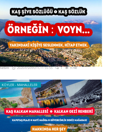
aş Ağız Sözlüğü - Kaş Yerel Sözlüğü - Kaş
ğzı
netim
2020/05/09UTC11:55:55
1
9748
KÖYLER - MAHALLELER