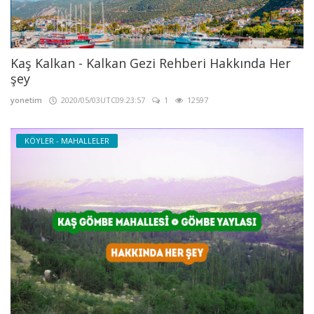
Kaş Kalkan - Kalkan Gezi Rehberi Hakkında Her
şey
yonetim
2020/05/03UTC09:23:57
1
12597
KÖYLER - MAHALLELER