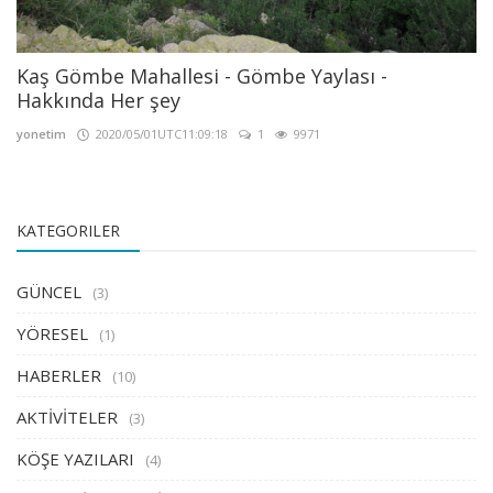
Kaş Gömbe Mahallesi - Gömbe Yaylası -
Hakkında Her şey
yonetim
2020/05/01UTC11:09:18
1
9971
KATEGORILER
GÜNCEL
(3)
YÖRESEL
(1)
HABERLER
(10)
AKTİVİTELER
(3)
KÖŞE YAZILARI
(4)