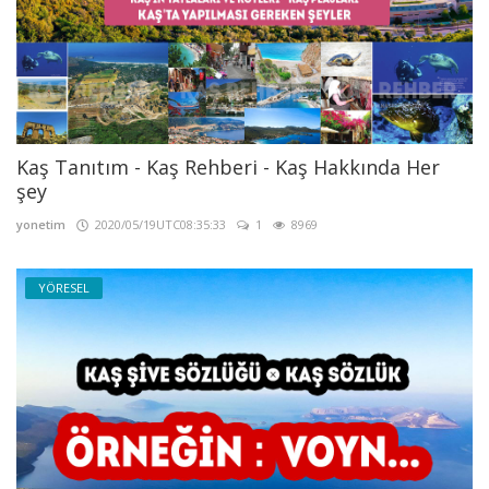
Kaş Tanıtım - Kaş Rehberi - Kaş Hakkında Her
şey
yonetim
2020/05/19UTC08:35:33
1
8969
YÖRESEL