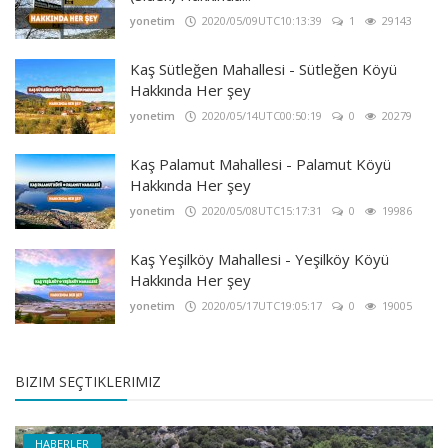
yonetim
2020/05/09UTC10:13:39
1
29143
Kaş Sütleğen Mahallesi - Sütleğen Köyü
Hakkında Her şey
yonetim
2020/05/14UTC00:50:19
0
20279
Kaş Palamut Mahallesi - Palamut Köyü
Hakkında Her şey
yonetim
2020/05/08UTC15:17:31
0
19986
Kaş Yeşilköy Mahallesi - Yeşilköy Köyü
Hakkında Her şey
yonetim
2020/05/17UTC19:05:17
0
19005
BIZIM SEÇTIKLERIMIZ
HABERLER