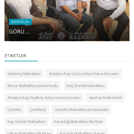
AKTİVİTELER
GÖRÜ....
ETIKETLER
Gelemiş Mahallesi
Antalya Kaş Gürsu Köyü Hava Durumu
İkizce Mahallesi posta kodu
Kaş Sinneli Mahallesi
Antalya Kaş Yeşilköy Köyü Hava Durumu
Aperlai Antik Kenti
Üzümlü
Çamlıköy
Üzümlü Mahallesi posta kodu
Kaş Sarılar Mahallesi
Karadağ Mahallesi Muhtarı
Uğrar Mahallesi Muhtarı
Yuvacık Mahallesi Ulaşım