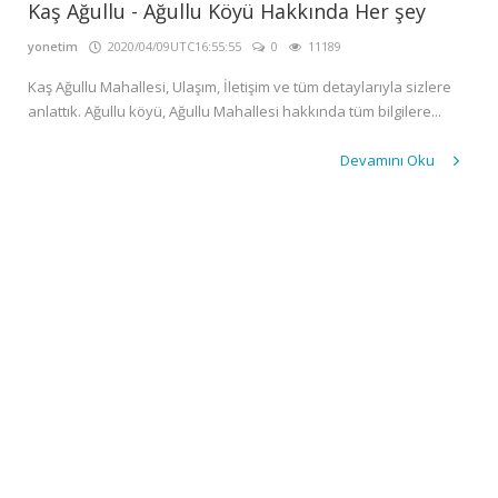
GALERİ
Kaş Ağullu - Ağullu Köyü Hakkında Her şey
İLETİŞİM
yonetim
2020/04/09UTC16:55:55
0
11189
GİRİŞ
Kaş Ağullu Mahallesi, Ulaşım, İletişim ve tüm detaylarıyla sizlere
anlattık. Ağullu köyü, Ağullu Mahallesi hakkında tüm bilgilere...
Kayıt
Devamını Oku
Ol