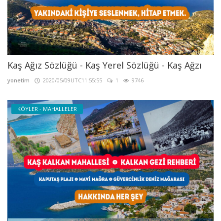
Kaş Ağız Sözlüğü - Kaş Yerel Sözlüğü - Kaş Ağzı
yonetim
2020/05/09UTC11:55:55
1
9746
KÖYLER - MAHALLELER