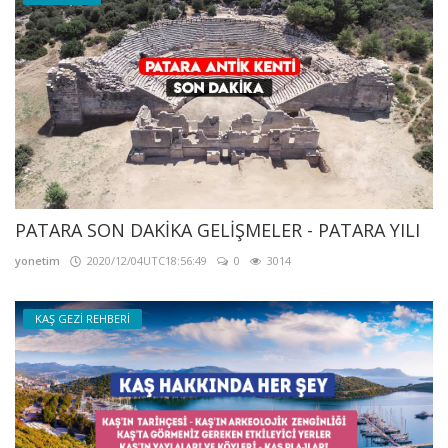
PATARA SON DAKİKA GELİŞMELER - PATARA YILI
yonetim
2020/12/04UTC18:56:49
0
3014
KAŞ GEZİ REHBERİ