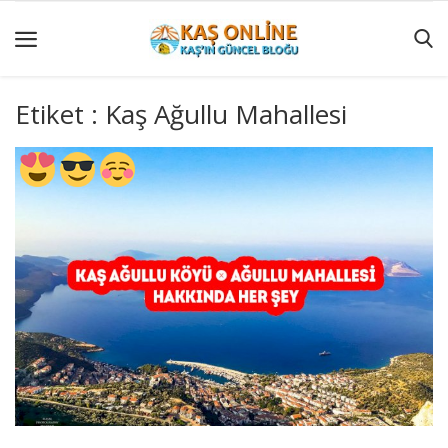
Etiket : Kaş Ağullu Mahallesi
GÜNCEL
YÖRESEL
HABERLER
AKTİVİTELER
KÖŞE
YAZILARI
KAŞ
GEZİ
REHBERİ