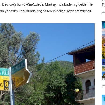
P
an Dev dağı bu köyümüzdedir. Mart ayında badem çiçekleri ile
rın yerleşim konusunda Kaş'ta tercih edilen köylerimizdendir.
yo
K
H
yo