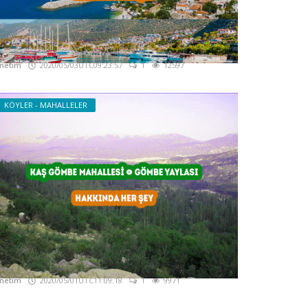
aş Kalkan - Kalkan Gezi Rehberi
akkında Her şey
netim
2020/05/03UTC09:23:57
1
12597
KÖYLER - MAHALLELER
aş Gömbe Mahallesi - Gömbe Yaylası -
akkında Her şey
netim
2020/05/01UTC11:09:18
1
9971