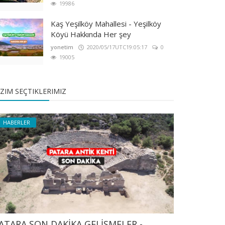
19986
Kaş Yeşilköy Mahallesi - Yeşilköy
Köyü Hakkında Her şey
yonetim
2020/05/17UTC19:05:17
0
19005
IZIM SEÇTIKLERIMIZ
HABERLER
ATARA SON DAKİKA GELİŞMELER -