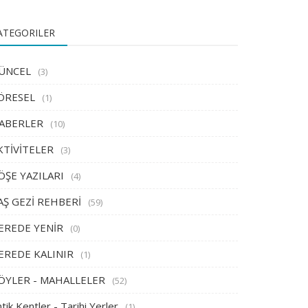
ATEGORILER
ÜNCEL
(3)
ÖRESEL
(1)
ABERLER
(10)
KTİVİTELER
(3)
ÖŞE YAZILARI
(4)
AŞ GEZİ REHBERİ
(59)
EREDE YENİR
(0)
EREDE KALINIR
(1)
ÖYLER - MAHALLELER
(52)
tik Kentler - Tarihi Yerler
(1)