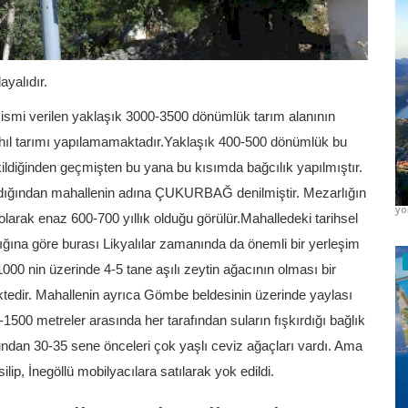
yalıdır.
 ismi verilen yaklaşık 3000-3500 dönümlük tarım alanının
tahıl tarımı yapılamamaktadır.Yaklaşık 400-500 dönümlük bu
K
ildiğinden geçmişten bu yana bu kısımda bağcılık yapılmıştır.
A
ldığından mahallenin adına ÇUKURBAĞ denilmiştir. Mezarlığın
yo
larak enaz 600-700 yıllık olduğu görülür.Mahalledeki tarihsel
dığına göre burası Likyalılar zamanında da önemli bir yerleşim
000 nin üzerinde 4-5 tane aşılı zeytin ağacının olması bir
ktedir. Mahallenin ayrıca Gömbe beldesinin üzerinde yaylası
500 metreler arasında her tarafından suların fışkırdığı bağlık
undan 30-35 sene önceleri çok yaşlı ceviz ağaçları vardı. Ama
ilip, İnegöllü mobilyacılara satılarak yok edildi.