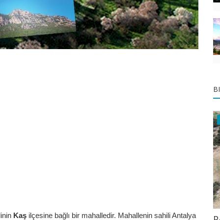
B
linin
Kaş
ilçesine bağlı bir mahalledir. Mahallenin sahili Antalya
P