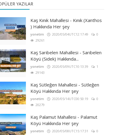
OPÜLER YAZILAR
Kaş Kınık Mahallesi - Kınık (Xanthos
) Hakkında Her şey
yonetim
2020/05/04UTC12:17:49
0
29261
Kaş Sarıbelen Mahallesi - Sarıbelen
Köyü (Sidek) Hakkında...
yonetim
2020/05/09UTC10:13:39
1
29143
Kaş Sütleğen Mahallesi - Sütleğen
Köyü Hakkında Her şey
yonetim
2020/05/14UTC00:50:19
0
20279
Kaş Palamut Mahallesi - Palamut
Köyü Hakkında Her şey
yonetim
2020/05/08UTC15:17:31
0