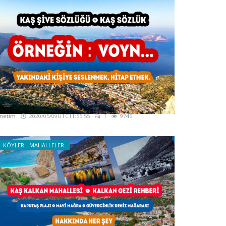
aş Ağız Sözlüğü - Kaş Yerel Sözlüğü - Kaş
ğzı
netim
2020/05/09UTC11:55:55
1
9746
KÖYLER - MAHALLELER