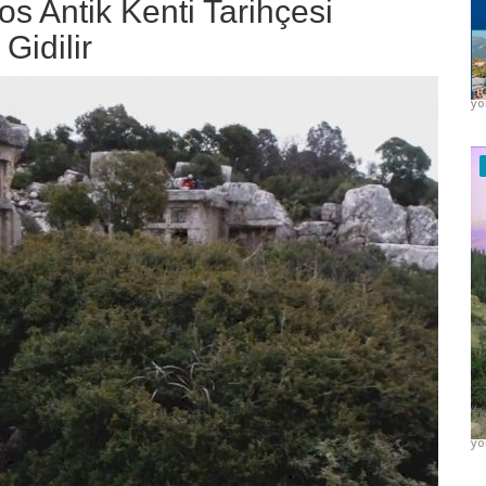
os Antik Kenti Tarihçesi
Gidilir
K
H
yo
K
H
yo