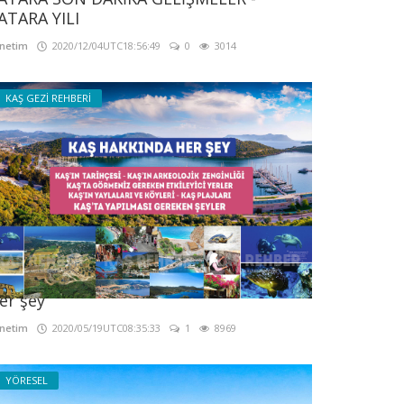
ATARA YILI
netim
2020/12/04UTC18:56:49
0
3014
KAŞ GEZİ REHBERİ
aş Tanıtım - Kaş Rehberi - Kaş Hakkında
er şey
netim
2020/05/19UTC08:35:33
1
8969
YÖRESEL