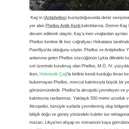
Kaş’ın (
Antiphellos
) kuzeydoğusunda deniz seviyesin
yer alan
Phellos Antik Kenti
kalıntılarına, Demre-Kaş
devam edilerek ulaşılır. Kaş’a inen virajlardan ayrı
Phellos kentine ilk kez coğrafyacı Hekataios tarafınd
Pamfilya’da olduğunu söyler. Phellos ve Antiphellos Yu
anlamına gelen Phellos sözcüğünün Lykia dilindeki kar
sırt üzerinde kurulmuş olan Phellos, M.Ö. IV. yüzyılda 
iken,
Helenistik Çağ
’la birlikte kendi kurduğu liman ke
bulunmayan Phellos, mevcut kalıntısıyla büyük bir 
görünümündedir. Phellos’ta akropolü çevreleyen ve yer
kalıntısına rastlanmaz. Yaklaşık 550 metre uzunluk ve
Akropolisi, tümüyle surlarla çevrelenmiş olup bölgenin
bitişik doğu ve güney yönündeki kuleler ise rektagonal
mezarı, Likya’nın ahşap ev mimarisini kaya gömütüne 