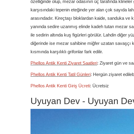
özelliğinde olup, mezar odasının üç tarafında klinele
karşısındaki tepenin eteğinde yer alan çok sayıda lahi
arasındadır. Kireçtaşı bloklardan kaide, sanduka ve 
yanında sedire uzanmış elinde kadeh tutan mezar sahib
ile sedirin altında kuş figürleri görülür. Lahdin diğer 
diğerinde ise mezar sahibine miğfer uzatan savaşçı kab
kısmında karşılıklı grifonlar fark edilir.
Phellos Antik Kenti Ziyaret Saatleri
: Ziyaret gün ve sa
Phellos Antik Kenti Tatil Günleri
: Hergün ziyaret edilebi
Phellos Antik Kenti Giriş Ücreti
: Ücretsiz
Uyuyan Dev - Uyuyan Dev