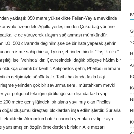
K
den yaklaşık 950 metre yükseklikte Fellen-Yayla mevkiinde
 karayolu üzerindeki Ağullu yerleşiminden Çukurbağ yönüne
G
lan patika ile de yürüyerek ulaşım sağlanması mümkündür.
Y
an İ.Ö. 500 civarında değinilmişse de bir hata yaparak şehrin
nanca isme sahip birkaç Lykia şehrinden biridir. “Taşlık ülke”
H
şılığı ise “Vehinda” dır. Çevresindeki dağlık bölgeye hâkim bir
A
oldukça önemli bir kenttir. Antiphellos şehri, Phellos’un limanı
K
ntinin gelişimiyle sönük kalır. Tarihi hakkında fazla bilgi
yerleşme yerinden çok bir savunma şehri, müstahkem mevki
K
 yer poligonal tekniğin görüldüğü sur dışında fazla yapı
N
 200 metre genişliğindeki bir alana yayılmış olan Phellos
N
 doğal oluşumu kireçtaşı bloklardan inşa edilmişlerdir. Surlarla
 tekniktedir. Akropolün batı kenarında yer alan ev tipi kaya
K
yansıtmış en özgün örneklerden birisidir. Aile mezarı
An