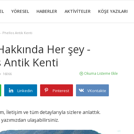
EL
YÖRESEL
HABERLER
AKTİVİTELER
KÖŞE YAZILARI
 Phellos Antik Kenti
akkında Her şey -
 Antik Kenti
Okuma Listeme Ekle
16066
Linkedin
Pinterest
VKontakte
İletişim ve tüm detaylarıyla sizlere anlattık.
yazımızdan ulaşabilirsiniz.