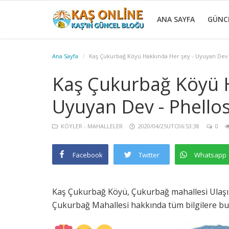
ANA SAYFA
GÜNC
Ana Sayfa
Kaş Çukurbağ Köyü Hakkında Her şey - Uyuyan Dev -
GÜNCEL
YÖRESEL
HABERLER
AKTİVİTELER
KÖŞE
KAŞ
GALERİ
İLETİŞİM
GİRİŞ
Kayıt
Kaş Çukurbağ Köyü H
YAZILARI
GEZİ
Ol
Uyuyan Dev - Phellos
REHBERİ
KÖYLER - MAHALLELER
2020/04/25UTC06:53:38
0
Facebook
Twitter
Whatsapp
Kaş Çukurbağ Köyü, Çukurbağ mahallesi Ulaşım, 
Çukurbağ Mahallesi hakkında tüm bilgilere bu 