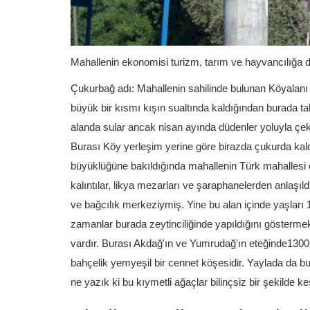
Mahallenin ekonomisi turizm, tarım ve hayvancılığa da
Çukurbağ adı: Mahallenin sahilinde bulunan Köyalanı
büyük bir kısmı kışın sualtında kaldığından burada 
alanda sular ancak nisan ayında düdenler yoluyla çek
Burası Köy yerleşim yerine göre birazda çukurda ka
büyüklüğüne bakıldığında mahallenin Türk mahallesi o
kalıntılar, likya mezarları ve şaraphanelerden anlaşıl
ve bağcılık merkeziymiş. Yine bu alan içinde yaşları 1
zamanlar burada zeytinciliğinde yapıldığını gösterme
vardır. Burası Akdağ'ın ve Yumrudağ'ın eteğinde1300-1
bahçelik yemyeşil bir cennet köşesidir. Yaylada da b
ne yazık ki bu kıymetli ağaçlar bilinçsiz bir şekilde kes